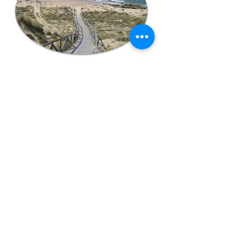
Por teléfono , WhatsApp o email
Reservar
Síguenos
y
contacta
en ....
davidzahora@hotmail.es
Reservas 608706637 WhatsApp