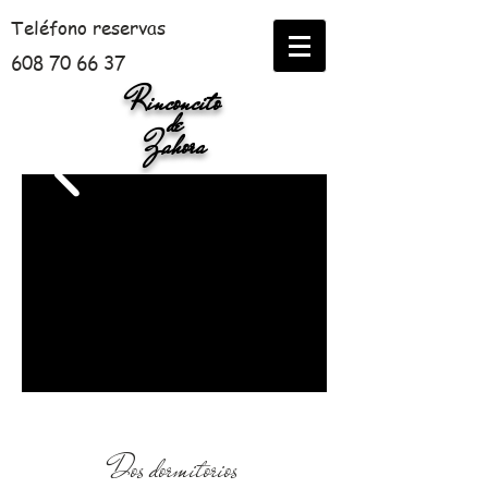
Teléfono reservas​
608 70 66 37
Rinconcito
de
Zahora
Escapate! , alquiler de casa
totalmente equipada, con jardín y
piscina
Zahora y Caños de Meca
Dos dormitorios